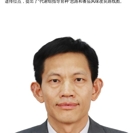
遗传位点，提出了“代谢组指导育种”思路和番茄风味改良路线图。