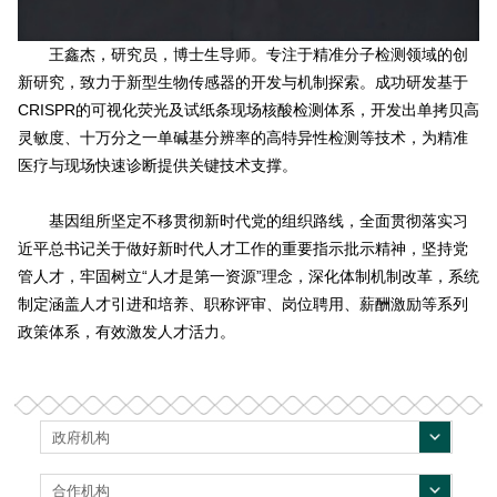
王鑫杰，研究员，博士生导师。专注于精准分子检测领域的创
新研究，致力于新型生物传感器的开发与机制探索。成功研发基于
CRISPR的可视化荧光及试纸条现场核酸检测体系，开发出单拷贝高
灵敏度、十万分之一单碱基分辨率的高特异性检测等技术，为精准
医疗与现场快速诊断提供关键技术支撑。
基因组所坚定不移贯彻新时代党的组织路线，全⾯贯彻落实习
近平总书记关于做好新时代⼈才⼯作的重要指⽰批⽰精神，坚持党
管⼈才，牢固树⽴“⼈才是第⼀资源”理念，深化体制机制改⾰，系统
制定涵盖⼈才引进和培养、职称评审、岗位聘⽤、薪酬激励等系列
政策体系，有效激发⼈才活⼒。
政府机构
合作机构