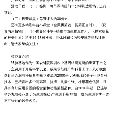
活动日程：（一）签到：每节课请提前十分钟到达现场，进行
签到。
（二）科普课堂：每节课大约30分钟。
还有更多精彩科普小课堂《金风飘菊蕊，赏菊正当时》、《药
食两用植物》、《小世界的斗争--植物与微生物互作》、《探索棉花
的神奇世界》将于14-15日推出，具体时间和内容安排等待后续推
出，请大家继续关注！
菊花展介绍
试验基地作为中国农科院深圳农业基因组研究所的重要平台之
一，主要用于开展科学试验、成果示范推广和科普工作。累积收集
选育适合深圳种植各类菊花资源约2000份，利用现代分子生物育种
技术，已培育出多个耐高温、抗涝、抗病性强、株形花色优异，且
具有良好应用前景的观赏菊和功能菊新品种。自2016年起，已连续
举办九届菊花展，为深圳贡献了“深圳千菊”智慧，成为深圳冬季一道
不可错过的风景名片。