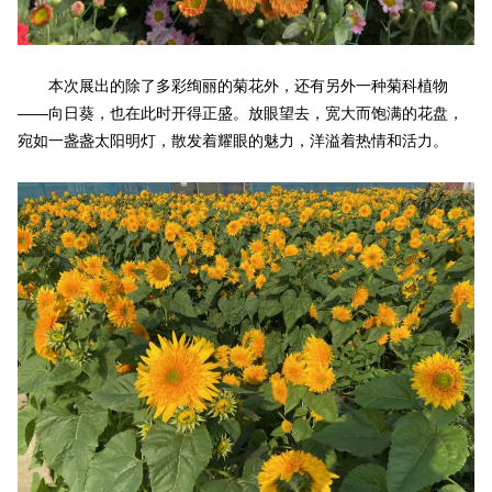
本次展出的除了多彩绚丽的菊花外，还有另外一种菊科植物
——向日葵，也在此时开得正盛。放眼望去，宽大而饱满的花盘，
宛如一盏盏太阳明灯，散发着耀眼的魅力，洋溢着热情和活力。