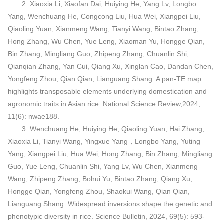
2. Xiaoxia Li, Xiaofan Dai, Huiying He, Yang Lv, Longbo
Yang, Wenchuang He, Congcong Liu, Hua Wei, Xiangpei Liu,
Qiaoling Yuan, Xianmeng Wang, Tianyi Wang, Bintao Zhang,
Hong Zhang, Wu Chen, Yue Leng, Xiaoman Yu, Hongge Qian,
Bin Zhang, Mingliang Guo, Zhipeng Zhang, Chuanlin Shi,
Qianqian Zhang, Yan Cui, Qiang Xu, Xinglan Cao, Dandan Chen,
Yongfeng Zhou, Qian Qian, Lianguang Shang. A pan-TE map
highlights transposable elements underlying domestication and
agronomic traits in Asian rice. National Science Review,2024,
11(6): nwae188.
3. Wenchuang He, Huiying He, Qiaoling Yuan, Hai Zhang,
Xiaoxia Li, Tianyi Wang, Yingxue Yang，Longbo Yang, Yuting
Yang, Xiangpei Liu, Hua Wei, Hong Zhang, Bin Zhang, Mingliang
Guo, Yue Leng, Chuanlin Shi, Yang Lv, Wu Chen, Xianmeng
Wang, Zhipeng Zhang, Bohui Yu, Bintao Zhang, Qiang Xu,
Hongge Qian, Yongfeng Zhou, Shaokui Wang, Qian Qian,
Lianguang Shang. Widespread inversions shape the genetic and
phenotypic diversity in rice. Science Bulletin, 2024, 69(5): 593-