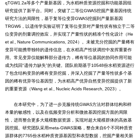
qTGW1.2a等多个产量新基因，为水稻种质资源挖掘和功能基因组
研究提供了新平台。同时，突破了二等位GWAS挖掘产量基因传统
研究方法的局限性，基于复等位变异GWAS挖掘到产量新基因
TRGW6，以遗传学实验证明了复等位变异对产量性状有独立于二等
位变异的剂量调控效应，并实现了产量性状的精准个性化设计（He
et al., Nature Communications, 2024）。未被充分挖掘的产量稀有
变异可能携带独特的遗传信息，在水稻高产性状调控中发挥重要作
用。常见变异仅能解释部分遗传力，稀有等位基因的协同作用可能
成为找回“遗传力缺失”的关键。团队前期基于10548份水稻资源进行
了包含结构变异的稀有变异挖掘，并深入挖掘了产量等性状多个基
因的稀有优异等位基因型，为水稻高产优异自然变异挖掘提供了新
的重要资源（Wang et al., Nucleic Acids Research, 2023）。
在本研究中，为了进一步克服传统GWAS方法对群体结构和样
本量的敏感性，以及在低频变异分析和微效基因挖掘方面的局限
性，进而整合更多大规模数据资源，实现对超大规模群体的高效基
因挖掘。研究团队采用meta-GWAS策略，整合来自6个不同种质资
源群体的7765份水稻种质资源基因型和表型数据，挖掘产量相关新