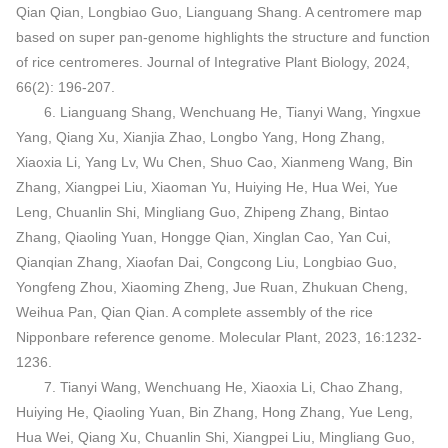
Qian Qian, Longbiao Guo, Lianguang Shang. A centromere map
based on super pan-genome highlights the structure and function
of rice centromeres. Journal of Integrative Plant Biology, 2024,
66(2): 196-207.
6. Lianguang Shang, Wenchuang He, Tianyi Wang, Yingxue
Yang, Qiang Xu, Xianjia Zhao, Longbo Yang, Hong Zhang,
Xiaoxia Li, Yang Lv, Wu Chen, Shuo Cao, Xianmeng Wang, Bin
Zhang, Xiangpei Liu, Xiaoman Yu, Huiying He, Hua Wei, Yue
Leng, Chuanlin Shi, Mingliang Guo, Zhipeng Zhang, Bintao
Zhang, Qiaoling Yuan, Hongge Qian, Xinglan Cao, Yan Cui,
Qianqian Zhang, Xiaofan Dai, Congcong Liu, Longbiao Guo,
Yongfeng Zhou, Xiaoming Zheng, Jue Ruan, Zhukuan Cheng,
Weihua Pan, Qian Qian. A complete assembly of the rice
Nipponbare reference genome. Molecular Plant, 2023, 16:1232-
1236.
7. Tianyi Wang, Wenchuang He, Xiaoxia Li, Chao Zhang,
Huiying He, Qiaoling Yuan, Bin Zhang, Hong Zhang, Yue Leng,
Hua Wei, Qiang Xu, Chuanlin Shi, Xiangpei Liu, Mingliang Guo,