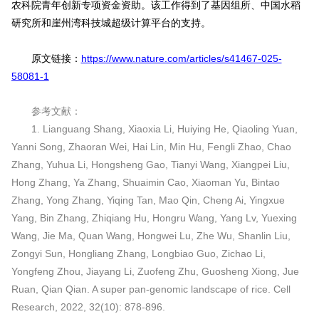
农科院青年创新专项资金资助。该工作得到了基因组所、中国水稻
研究所和崖州湾科技城超级计算平台的支持。
原文链接：
https://www.nature.com/articles/s41467-025-
58081-1
参考文献：
1. Lianguang Shang, Xiaoxia Li, Huiying He, Qiaoling Yuan,
Yanni Song, Zhaoran Wei, Hai Lin, Min Hu, Fengli Zhao, Chao
Zhang, Yuhua Li, Hongsheng Gao, Tianyi Wang, Xiangpei Liu,
Hong Zhang, Ya Zhang, Shuaimin Cao, Xiaoman Yu, Bintao
Zhang, Yong Zhang, Yiqing Tan, Mao Qin, Cheng Ai, Yingxue
Yang, Bin Zhang, Zhiqiang Hu, Hongru Wang, Yang Lv, Yuexing
Wang, Jie Ma, Quan Wang, Hongwei Lu, Zhe Wu, Shanlin Liu,
Zongyi Sun, Hongliang Zhang, Longbiao Guo, Zichao Li,
Yongfeng Zhou, Jiayang Li, Zuofeng Zhu, Guosheng Xiong, Jue
Ruan, Qian Qian. A super pan-genomic landscape of rice. Cell
Research, 2022, 32(10): 878-896.