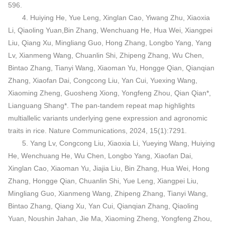
596.
4. Huiying He, Yue Leng, Xinglan Cao, Yiwang Zhu, Xiaoxia
Li, Qiaoling Yuan,Bin Zhang, Wenchuang He, Hua Wei, Xiangpei
Liu, Qiang Xu, Mingliang Guo, Hong Zhang, Longbo Yang, Yang
Lv, Xianmeng Wang, Chuanlin Shi, Zhipeng Zhang, Wu Chen,
Bintao Zhang, Tianyi Wang, Xiaoman Yu, Hongge Qian, Qianqian
Zhang, Xiaofan Dai, Congcong Liu, Yan Cui, Yuexing Wang,
Xiaoming Zheng, Guosheng Xiong, Yongfeng Zhou, Qian Qian*,
Lianguang Shang*. The pan-tandem repeat map highlights
multiallelic variants underlying gene expression and agronomic
traits in rice. Nature Communications, 2024, 15(1):7291.
5. Yang Lv, Congcong Liu, Xiaoxia Li, Yueying Wang, Huiying
He, Wenchuang He, Wu Chen, Longbo Yang, Xiaofan Dai,
Xinglan Cao, Xiaoman Yu, Jiajia Liu, Bin Zhang, Hua Wei, Hong
Zhang, Hongge Qian, Chuanlin Shi, Yue Leng, Xiangpei Liu,
Mingliang Guo, Xianmeng Wang, Zhipeng Zhang, Tianyi Wang,
Bintao Zhang, Qiang Xu, Yan Cui, Qianqian Zhang, Qiaoling
Yuan, Noushin Jahan, Jie Ma, Xiaoming Zheng, Yongfeng Zhou,