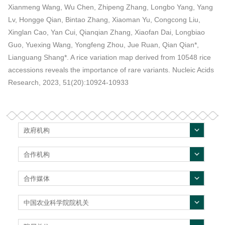
Xianmeng Wang, Wu Chen, Zhipeng Zhang, Longbo Yang, Yang
Lv, Hongge Qian, Bintao Zhang, Xiaoman Yu, Congcong Liu,
Xinglan Cao, Yan Cui, Qianqian Zhang, Xiaofan Dai, Longbiao
Guo, Yuexing Wang, Yongfeng Zhou, Jue Ruan, Qian Qian*,
Lianguang Shang*. A rice variation map derived from 10548 rice
accessions reveals the importance of rare variants. Nucleic Acids
Research, 2023, 51(20):10924-10933
政府机构
合作机构
合作媒体
中国农业科学院院机关