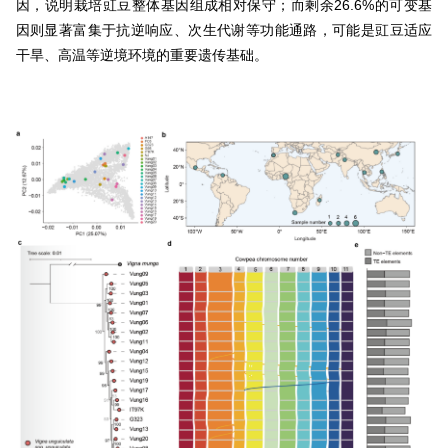
因，说明栽培豇豆整体基因组成相对保守；而剩余26.6%的可变基
因则显著富集于抗逆响应、次生代谢等功能通路，可能是豇豆适应
干旱、高温等逆境环境的重要遗传基础。