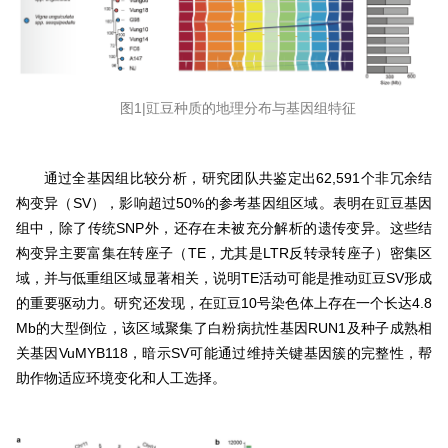
图1|豇豆种质的地理分布与基因组特征
通过全基因组比较分析，研究团队共鉴定出62,591个非冗余结
构变异（SV），影响超过50%的参考基因组区域。表明在豇豆基因
组中，除了传统SNP外，还存在未被充分解析的遗传变异。这些结
构变异主要富集在转座子（TE，尤其是LTR反转录转座子）密集区
域，并与低重组区域显著相关，说明TE活动可能是推动豇豆SV形成
的重要驱动力。研究还发现，在豇豆10号染色体上存在一个长达4.8
Mb的大型倒位，该区域聚集了白粉病抗性基因RUN1及种子成熟相
关基因VuMYB118，暗示SV可能通过维持关键基因簇的完整性，帮
助作物适应环境变化和人工选择。