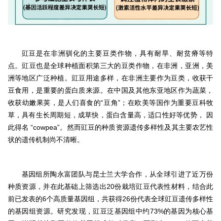
豇豆是在非洲驯化的主要豆类作物，具有耐旱、耐贫瘠等特
点。豇豆也是全球种植面积第三大的豆类作物，在非洲，亚洲，美
洲等地区广泛种植。豇豆用途多样，在非洲主要作为豆类，收获干
豆食用，是重要的蛋白质来源。在中国及其他东亚地区作为蔬菜，
收获幼嫩果荚，是人们喜食的“豆角”；在欧美等国作为重要豆科牧
草，具有生长周期短，成草快，蛋白含量高，适口性好等优势， 因
此得名 “cowpea”。然而豇豆的种质资源遗传多样性及其主要农艺性
状的遗传机制尚不清晰。
基因组所陶永富团队与昆士兰大学合作，从全球引进了近万份
种质资源，并在此基础上筛选出20份栽培豇豆代表性材料，结合此
前已发表的6个高质量基因组，共获得26份代表全球豇豆遗传多样性
的基因组资源。研究发现，豇豆泛基因组中约73%的基因为核心基