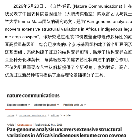
2026年5月20日，《自然·通讯 (Nature Communications) 》在
线发表了中国农科院基因组所（大鹏湾实验室）陶永富团队与昆士
兰大学Emma Mace团队的研究论文，题为“Pan-genome analysis u
ncovers extensive structural variations in Africa's indigenous legu
me crop cowpea”。该研究通过组装20份覆盖全球遗传多样性的豇
豆高质量基因组，结合已发表的6个参考基因组构建了首个豇豆图形
泛基因组，系统构建了豇豆的结构变异图谱，揭示了结构变异在豇
豆亚种分化和荚长、每荚粒数等关键农艺性状调控中的核心作用。
不仅为豇豆重要农艺性状解析提供了全新视角，也为耐逆、高产、
优质豇豆新品种培育提供了重要理论基础和分子工具。