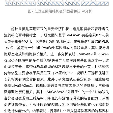
图2|豇豆基因组结构变异图谱和泛SV分析
超长果荚是菜用豇豆的重要经济性状，也是消费者和育种者关
注的核心育种目标之一。研究团队基于SV-GWAS共鉴定到8个与荚
长显著相关的QTL，其中6个为新发现位点。在关联信号最强的PL9.
1位点，鉴定到一个由5个VuWAK基因组成的串联重复，其功能与细
胞形态建成和细胞伸长相关。进一步分析表明，VuWAK-1和VuWAK
-2启动子区域中的多个插入/缺失变异可显著影响基因表达水平，进
而调控荚长。携带优势单倍型的材料表现出更长的豆荚，且这些优
势单倍型主要存在于菜用豇豆（Vs亚种）中，说明人工选择促进了
长荚相关有利变异的积累。此外，研究团队还鉴定到另一组重要候
选基因VuGA2ox2。该基因编码参与赤霉素失活的关键酶，与植物
激素调控密切相关。其中，VuGA2ox2-2外显子中的一个51-bp缺失
变异会改变蛋白三维结构，降低其与活性赤霉素的结合能力，从而
促进荚果伸长。为验证该SV的功能，将不同等位基因转化至拟南芥
中进行功能分析。结果表明，携带51-bp插入型等位基因的转基因材