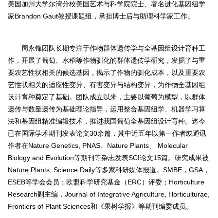
美国加州大学尔湾分校美国艺术与科学院院士、著名进化基因组学
家Brandon Gaut教授课题组，承担博士后与助理科学家工作。
周永锋团队长期专注于作物群体遗传学与全基因组设计育种工
作，开展了葡萄、水稻等作物驯化的群体遗传学研究，发掘了与重
要农艺性状相关的候选基因，揭示了作物的驯化成本，以及重要农
艺性状相关的适应性变异、有害变异与结构变异，为作物全基因组
设计育种奠定了基础。团队成立以来，主要以葡萄为模型，以群体
遗传与数量遗传为基础理论指导，运用整合基因组学、机器学习算
法和基因组精准编辑技术，推进我国葡萄全基因组设计育种。迄今
已在国际学术期刊发表论文30余篇，其中近五年以第一作者或通讯
作者在Nature Genetics, PNAS、Nature Plants、 Molecular
Biology and Evolution等期刊等杂志发表SCI论文15篇。研究成果被
Nature Plants, Science Daily等多家科研媒体报道。SMBE，GSA，
ESEB等学会会员；欧盟科学研究基金（ERC）评委；Horticulture
Research副主编，Journal of Integrative Agriculture, Horticulturae,
Frontiers of Plant Sciences和《果树学报》等期刊编委成员。