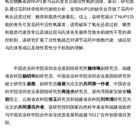
氧化物酶基因
NUP1
参与花药发育后期活性氧的清除。最后，研究团
队通过花药转录组和代谢组分析，发现NUP1的缺失会导致了花药中
氧化还原过程、糖类和脂质代谢紊乱。综上，该研究揭示了
NUP1
功
能的丧失引发花药中活性氧爆发，进而破坏了氧化还原过程、糖类
和脂质代谢异常以及绒毡层乌氏体丧失最终导致水稻雄性不育的调
控机制，该研究扩展了活性氧稳态对调节花药中细胞代谢、绒毡层
乌氏体形成以及雄性育性分子机制的理解。
中国农业科学院深圳农业基因组研究所
施传琳
副研究员、福建
省农科院
杨绍华
副研究员、中国农业科学院深圳农业基因组研究所
硕士研究生
崔燕
、副研究员
徐展
为论文的
共同第一作者
。中国农业
科学院深圳农业基因组研究所
商连光
研究员、崖州湾国家实验室
钱
前
院士、云南省农科院
张玉
研究员和福建省农科院
刘华清
研究员为
论文的
共同通讯作者
。该研究得到国家自然科学基金和福建省政府
与中国农业科学院合作农业优质发展和超越“5511”合作创新项目资
助。