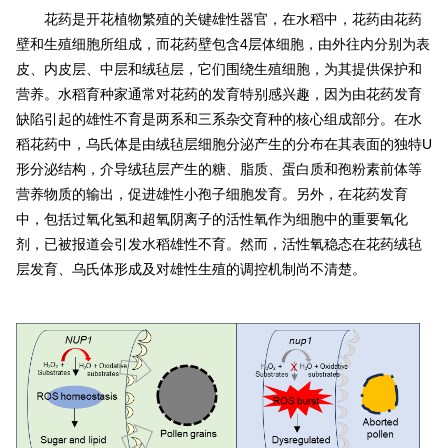
花药是开花植物繁殖的关键雄性器官，在水稻中，花药由花药
壁和生殖细胞所组成，而花药壁包含4层体细胞，由外往内分别为表
皮、内皮层、中层和绒毡层，它们围绕生殖细胞，为其提供保护和
营养。水稻育种家通常对花药的发育特别感兴趣，因为由花药发育
缺陷引起的雄性不育是两系和三系杂交育种的核心组成部分。在水
稻花药中，乌氏体是由绒毡层细胞分泌产生的分布在其表面的独特U
形分泌结构，介导绒毡层产生的糖、脂质、蛋白质和孢粉素前体等
营养物质的输出，促进雄性小孢子细胞发育。另外，在花药发育
中，包括过氧化氢和超氧阴离子的活性氧作为细胞中的重要氧化
剂，已被报道会引发水稻雄性不育。然而，活性氧稳态在花药绒毡
层发育、乌氏体形成及对雄性生殖的调控机制尚不清楚。