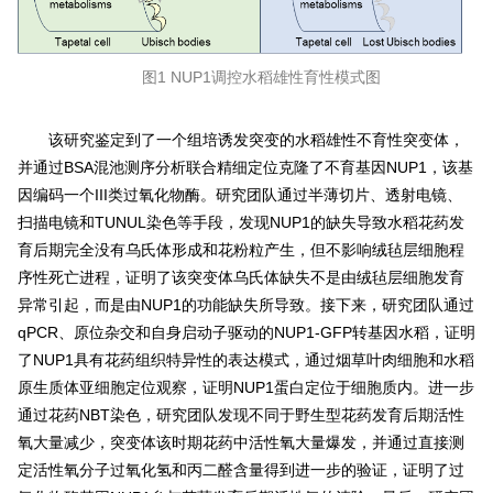
图1 NUP1调控水稻雄性育性模式图
该研究鉴定到了一个组培诱发突变的水稻雄性不育性突变体，
并通过BSA混池测序分析联合精细定位克隆了不育基因
NUP1
，该基
因编码一个III类过氧化物酶。研究团队通过半薄切片、透射电镜、
扫描电镜和TUNUL染色等手段，发现
NUP1
的缺失导致水稻花药发
育后期完全没有乌氏体形成和花粉粒产生，但不影响绒毡层细胞程
序性死亡进程，证明了该突变体乌氏体缺失不是由绒毡层细胞发育
异常引起，而是由
NUP1
的功能缺失所导致。接下来，研究团队通过
qPCR、原位杂交和自身启动子驱动的NUP1-GFP转基因水稻，证明
了NUP1具有花药组织特异性的表达模式，通过烟草叶肉细胞和水稻
原生质体亚细胞定位观察，证明NUP1蛋白定位于细胞质内。进一步
通过花药NBT染色，研究团队发现不同于野生型花药发育后期活性
氧大量减少，突变体该时期花药中活性氧大量爆发，并通过直接测
定活性氧分子过氧化氢和丙二醛含量得到进一步的验证，证明了过