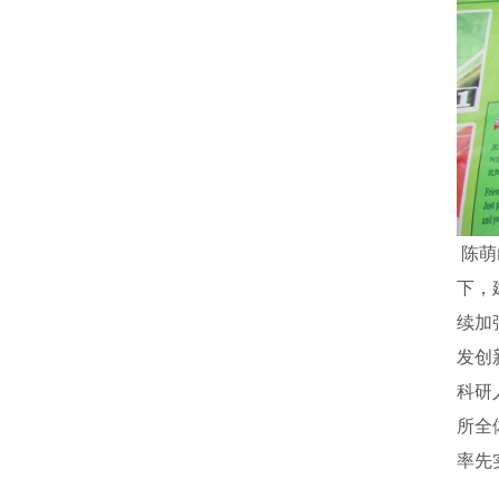
陈萌
下，
续加
发创
科研
所全
率先