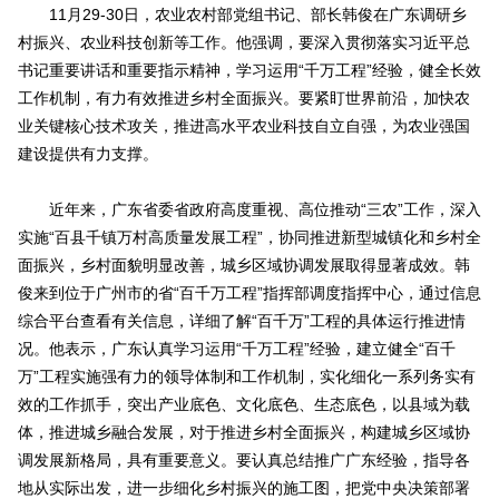
11月29-30日，农业农村部党组书记、部长韩俊在广东调研乡
村振兴、农业科技创新等工作。他强调，要深入贯彻落实习近平总
书记重要讲话和重要指示精神，学习运用“千万工程”经验，健全长效
工作机制，有力有效推进乡村全面振兴。要紧盯世界前沿，加快农
业关键核心技术攻关，推进高水平农业科技自立自强，为农业强国
建设提供有力支撑。
近年来，广东省委省政府高度重视、高位推动“三农”工作，深入
实施“百县千镇万村高质量发展工程”，协同推进新型城镇化和乡村全
面振兴，乡村面貌明显改善，城乡区域协调发展取得显著成效。韩
俊来到位于广州市的省“百千万工程”指挥部调度指挥中心，通过信息
综合平台查看有关信息，详细了解“百千万”工程的具体运行推进情
况。他表示，广东认真学习运用“千万工程”经验，建立健全“百千
万”工程实施强有力的领导体制和工作机制，实化细化一系列务实有
效的工作抓手，突出产业底色、文化底色、生态底色，以县域为载
体，推进城乡融合发展，对于推进乡村全面振兴，构建城乡区域协
调发展新格局，具有重要意义。要认真总结推广广东经验，指导各
地从实际出发，进一步细化乡村振兴的施工图，把党中央决策部署