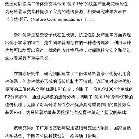
效应可以提高二倍体杂交马铃薯“优薯1号”的块茎产量与花粉育性，
为马铃薯杂交育种提供了宝贵的遗传资源。相关研究成果发表在
《自然·通讯（Nature Communications）》上。
杂种优势是指杂交子代在生长势、抗逆性以及产量等方面表现
出优于双亲的特性，是生物界普遍存在的一种遗传现象。利用杂种
优势可以培育出高产、优质的农作物品种，对保障粮食安全和促进
农业发展具有重要意义。
在前期研究中，研究团队建立了二倍体马铃薯杂种优势利用育
种体系，但杂种优势形成的遗传机制尚不清楚。该研究对杂种优势
显著的二倍体杂交种“优薯1号”自交，创制了一份包含1064个单株的
F2分离群体，通过大规模的遗传分析，阐明了“优薯1号”杂种优势的
遗传机理，克隆了对马铃薯育性杂种优势具有重要作用的显性效应
基因PV1，为马铃薯功能基因挖掘与杂交育种奠定了坚实的基础。
该研究得到了广东省基础与应用基础研究重大项目、国家自然
科学基金、中国农科院科技创新工程等项目资助。