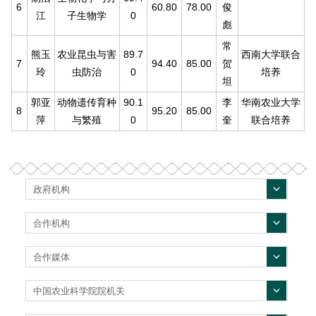
6
60.80
78.00
俊
江
子生物学
0
彪
常
熊玉
农业昆虫与害
89.7
西南大学联合
7
94.40
85.00
贺
玲
虫防治
0
培养
坦
郭亚
动物遗传育种
90.1
李
华南农业大学
8
95.20
85.00
萍
与繁殖
0
奎
联合培养
政府机构
合作机构
合作媒体
中国农业科学院院机关