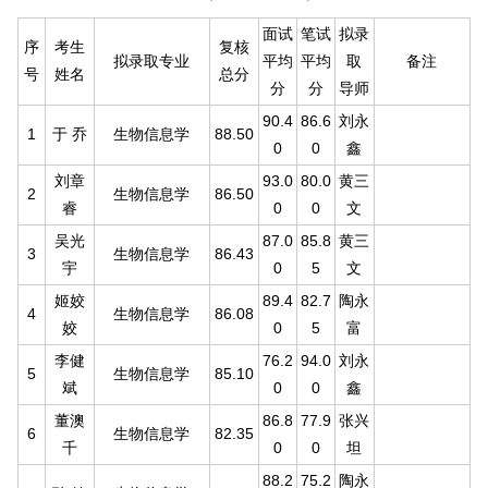
面试
笔试
拟录
序
考生
复核
拟录取专业
平均
平均
取
备注
号
姓名
总分
分
分
导师
90.4
86.6
刘永
1
于 乔
生物信息学
88.50
0
0
鑫
刘章
93.0
80.0
黄三
2
生物信息学
86.50
睿
0
0
文
吴光
87.0
85.8
黄三
3
生物信息学
86.43
宇
0
5
文
姬姣
89.4
82.7
陶永
4
生物信息学
86.08
姣
0
5
富
李健
76.2
94.0
刘永
5
生物信息学
85.10
斌
0
0
鑫
董澳
86.8
77.9
张兴
6
生物信息学
82.35
千
0
0
坦
88.2
75.2
陶永