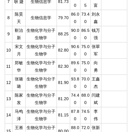
7
耿 婕
生物信息学
81.73
0
5
富
陈昊
86.0
73.4
刘永
8
生物信息学
79.70
天
0
0
鑫
靳治
生物化学与分子
90.0
86.5
钱万
9
88.25
新
生物学
0
0
强
宋文
生物化学与分子
90.6
75.0
张翠
10
82.80
月
生物学
0
0
军
郑敏
生物化学与分子
89.6
75.0
向
11
82.30
华
生物学
0
0
勇
张璐
生物化学与分子
93.8
70.0
王鑫
12
81.90
璐
生物学
0
0
杰
陈家
生物化学与分子
74.4
88.0
闫建
13
81.20
发
生物学
0
0
斌
马鸣
生物化学与分子
87.8
74.5
李
14
81.15
泽
生物学
0
0
伟
王淅
生物化学与分子
88.0
72.0
张新
15
80.00