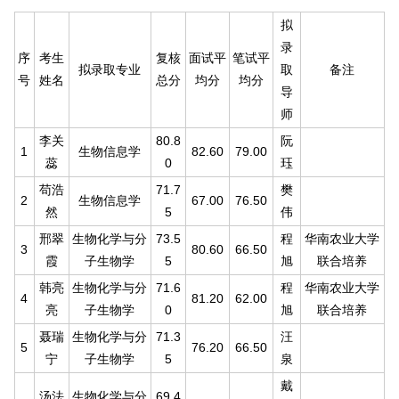
拟
录
序
考生
复核
面试平
笔试平
拟录取专业
取
备注
号
姓名
总分
均分
均分
导
师
李关
80.8
阮
1
生物信息学
82.60
79.00
蕊
0
珏
苟浩
71.7
樊
2
生物信息学
67.00
76.50
然
5
伟
邢翠
生物化学与分
73.5
程
华南农业大学
3
80.60
66.50
霞
子生物学
5
旭
联合培养
韩亮
生物化学与分
71.6
程
华南农业大学
4
81.20
62.00
亮
子生物学
0
旭
联合培养
聂瑞
生物化学与分
71.3
汪
5
76.20
66.50
宁
子生物学
5
泉
戴
汤法
生物化学与分
69.4