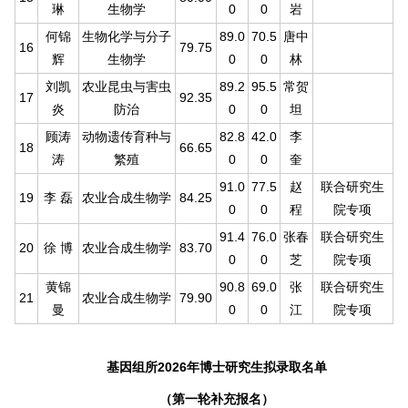
琳
生物学
0
0
岩
何锦
生物化学与分子
89.0
70.5
唐中
16
79.75
辉
生物学
0
0
林
刘凯
农业昆虫与害虫
89.2
95.5
常贺
17
92.35
炎
防治
0
0
坦
顾涛
动物遗传育种与
82.8
42.0
李
18
66.65
涛
繁殖
0
0
奎
91.0
77.5
赵
联合研究生
19
李 磊
农业合成生物学
84.25
0
0
程
院专项
91.4
76.0
张春
联合研究生
20
徐 博
农业合成生物学
83.70
0
0
芝
院专项
黄锦
90.8
69.0
张
联合研究生
21
农业合成生物学
79.90
曼
0
0
江
院专项
基因组所2026年博士研究生拟录取名单
（第一轮补充报名）