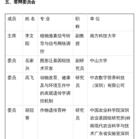
五、答辩委员会
成员
姓 名
专 业
职
单 位
称
主席
李文
植物激素信号转
副教
南方科技大学
阳
导与信号网络调
授
控
委员
岳家
图形泛基因组技
副研
中山大学
兴
术开发
究员
委员
高飞
动物发育、健康
研究
中农数字营养科技
及与环境互作中
员
（深圳）有限公司
的表观遗传学调
控机制
委员
胡冠
作物遗传育种
研究
中国农业科学院深圳
菁
员
农业基因组研究所(岭
南现代农业科学与技
术广东省实验室深圳