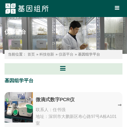
仪器平台
当前位置：
首页
»
科技创新
»
仪器平台
» 基因组学平台
基因组学平台
微滴式数字PCR仪
联系人：任书强
地址：深圳市大鹏新区布心路97号A栋A101
室