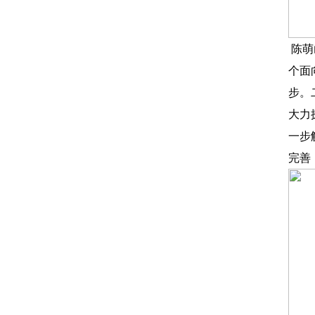
陈萌
个面
步。
大力
一步
完善