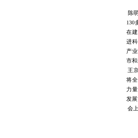
陈
13
在建
进科
产业
市和
王
将全
力量
发展
会