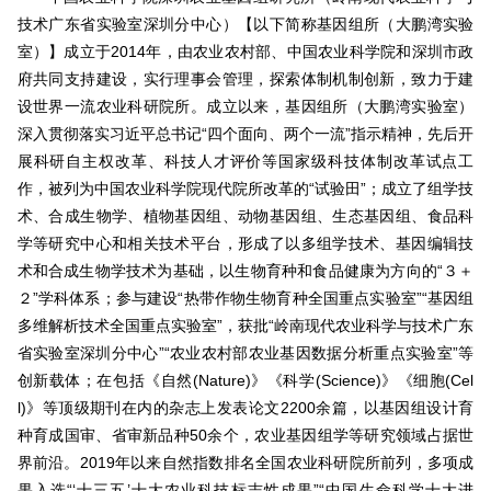
技术广东省实验室深圳分中心）【以下简称基因组所（大鹏湾实验
室）】成立于2014年，由农业农村部、中国农业科学院和深圳市政
府共同支持建设，实行理事会管理，探索体制机制创新，致力于建
设世界一流农业科研院所。成立以来，基因组所（大鹏湾实验室）
深入贯彻落实习近平总书记“四个面向、两个一流”指示精神，先后开
展科研自主权改革、科技人才评价等国家级科技体制改革试点工
作，被列为中国农业科学院现代院所改革的“试验田”；成立了组学技
术、合成生物学、植物基因组、动物基因组、生态基因组、食品科
学等研究中心和相关技术平台，形成了以多组学技术、基因编辑技
术和合成生物学技术为基础，以生物育种和食品健康为方向的“３＋
２”学科体系；参与建设“热带作物生物育种全国重点实验室”“基因组
多维解析技术全国重点实验室”，获批“岭南现代农业科学与技术广东
省实验室深圳分中心”“农业农村部农业基因数据分析重点实验室”等
创新载体；在包括《自然(Nature)》《科学(Science)》《细胞(Cel
l)》等顶级期刊在内的杂志上发表论文2200余篇，以基因组设计育
种育成国审、省审新品种50余个，农业基因组学等研究领域占据世
界前沿。2019年以来自然指数排名全国农业科研院所前列，多项成
果入选“‘十三五’十大农业科技标志性成果”“中国生命科学十大进